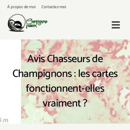
Passer
À propos de moi
Contactez-moi
au
contenu
Togg
Navi
Accueil
Avis Chasseurs de
Les Champignons
Champignons : les cartes
Mes Conseils
fonctionnent-elles
vraiment ?
Mes Sorties
Mes Recettes
Rechercher: